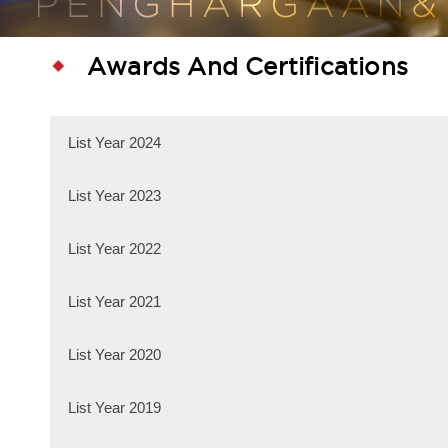
Awards And Certifications
List Year 2024
List Year 2023
List Year 2022
Solo, 25 Novembe
KPID Award Centr
List Year 2021
The Best SSJ
Demak, 17 Novem
KPID Award Jawa
List Year 2020
Televisi Stasiun 
KPID Awards 2022
Kategori : Lembag
List Year 2019
ANUGERAH PENYI
Kategori : Awards